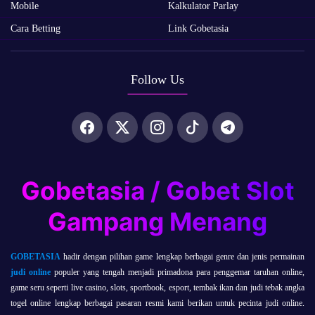
Mobile
Kalkulator Parlay
Cara Betting
Link Gobetasia
Follow Us
Gobetasia / Gobet Slot
Gampang Menang
GOBETASIA
hadir dengan pilihan game lengkap berbagai genre dan jenis permainan
judi online
populer yang tengah menjadi primadona para penggemar taruhan online,
game seru seperti live casino, slots, sportbook, esport, tembak ikan dan judi tebak angka
togel online lengkap berbagai pasaran resmi kami berikan untuk pecinta judi online.