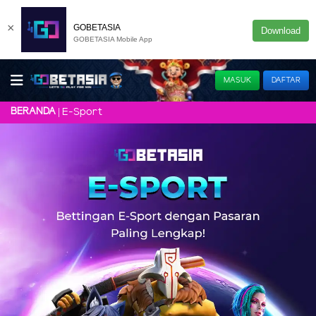
×
GOBETASIA
Download
GOBETASIA Mobile App
MASUK
DAFTAR
BERANDA
E-Sport