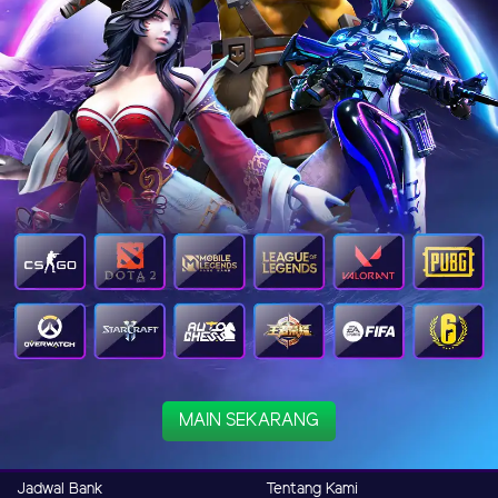
MAIN SEKARANG
Jadwal Bank
Tentang Kami